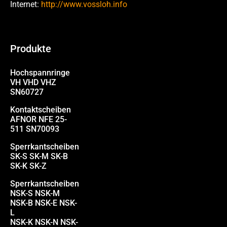
Internet:
http://www.vossloh.info
Produkte
Hochspannringe
VH VHD VHZ
SN60727
Kontaktscheiben
AFNOR NFE 25-
511 SN70093
Sperrkantscheiben
SK-S SK-M SK-B
SK-K SK-Z
Sperrkantscheiben
NSK-S NSK-M
NSK-B NSK-E NSK-
L
NSK-K NSK-N NSK-