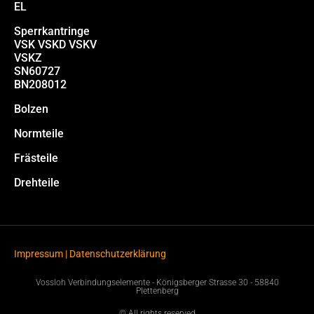
EL
Sperrkantringe
VSK VSKD VSKV
VSKZ
SN60727
BN208012
Bolzen
Normteile
Frästeile
Drehteile
Impressum
|
Datenschutzerklärung
Vossloh Verbindungselemente - Königsberger Strasse 30 - 58840
Plettenberg
© All rights reserved